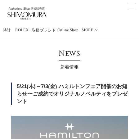
t
Authorized Shop
-正規販売店-
o
下村時計店
g
g
l
e
ROLEX
Online Shop
MORE
時計
取扱ブランド
n
a
v
i
News
g
a
t
新着情報
i
o
n
5/21(木)～7/3(金) ハミルトンフェア開催のお知
らせ〜ご成約でオリジナルノベルティをプレゼ
ント