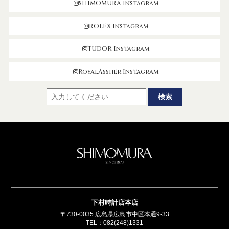
SHIMOMURA Instagram
ROLEX Instagram
TUDOR Instagram
RoyalAssher Instagram
SHIMOMUR
下村時計店本店
〒730-0035 広島県広島市中区本通9-33
TEL：
082(248)1331