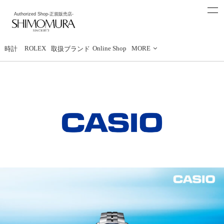
t
Authorized Shop
-正規販売店-
o
下村時計店
g
g
l
e
ROLEX
Online Shop
MORE
時計
取扱ブランド
n
a
v
i
g
a
t
i
o
n