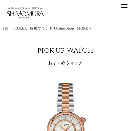
t
Authorized Shop
-正規販売店-
o
下村時計店
g
g
l
e
ROLEX
Online Shop
MORE
時計
取扱ブランド
n
a
v
i
pick up WATCH
g
a
t
おすすめウォッチ
i
o
n