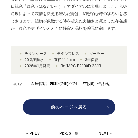
伝統色「縹色（はなだいろ）」でダイアルに表現しました。光や
角度によって表情を変える澄んだ青は、幻想的な時の移ろいを感
じさせます。組物が象徴する時を超えた力強さと凛とした存在感
が、縹色のデザインとともに静寂と品格を腕元に宿します。
チタンケース
チタンブレス
ソーラー
20気圧防水
直径44.4mm
3年保証
2026年1月発売
Ref.MRG-B2100D-2AJR
金座街店
082(248)2224
お問い合わせ
取扱店
前のページへ戻る
« PREV
Pickup一覧
NEXT »