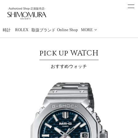
t
Authorized Shop
-正規販売店-
o
下村時計店
g
g
l
e
ROLEX
Online Shop
MORE
時計
取扱ブランド
n
a
v
i
pick up WATCH
g
a
t
おすすめウォッチ
i
o
n