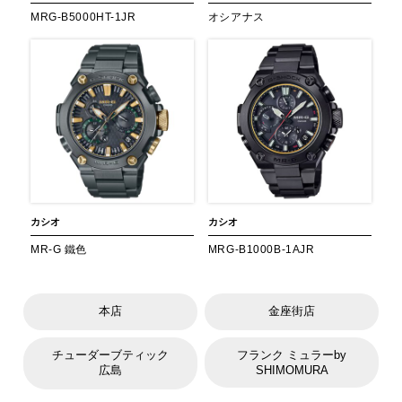
MRG-B5000HT-1JR
オシアナス
カシオ
カシオ
MR-G 鐵色
MRG-B1000B-1AJR
本店
金座街店
チューダーブティック
フランク ミュラーby
広島
SHIMOMURA