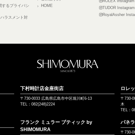
ROLEX Instagram
に関するプライバシ
HOME
TUDOR Instagram
ー
RoyalAssher Inst
ーハラスメント対
SHIMO
下村時計店金座街店
ロレッ
〒730-0033 広島県広島市中区堀川町6-13
〒730
TEL：
082(248)2224
木
TEL：
0
フランク ミュラー ブティック by
パネラ
SHIMOMURA
〒730-