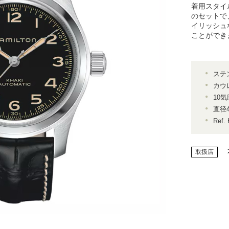
着用スタイ
のセットで
イリッシュ
ことができ
ステ
カウ
10
直径4
Ref.
取扱店