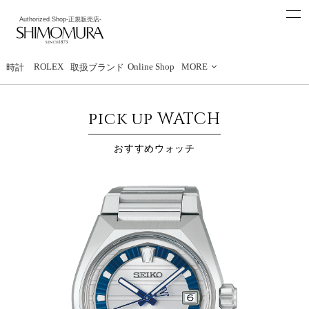
t
Authorized Shop
-正規販売店-
o
下村時計店
g
g
l
e
ROLEX
Online Shop
MORE
時計
取扱ブランド
n
a
v
i
pick up WATCH
g
a
t
おすすめウォッチ
i
o
n