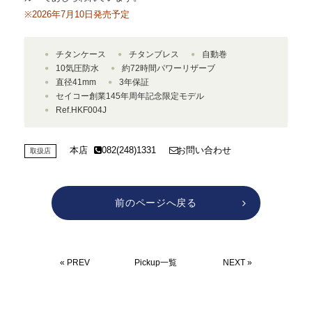
※2026年7月10日発売予定
チタンケース
チタンブレス
自動巻
10気圧防水
約72時間パワーリザーブ
直径41mm
3年保証
セイコー創業145年周年記念限定モデル
Ref.HKF004J
本店
082(248)1331
お問い合わせ
取扱店
前のページへ戻る
« PREV
Pickup一覧
NEXT »