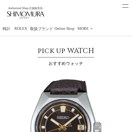
t
Authorized Shop
-正規販売店-
o
下村時計店
g
g
l
e
ROLEX
Online Shop
MORE
時計
取扱ブランド
n
a
v
i
pick up WATCH
g
a
t
おすすめウォッチ
i
o
n