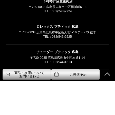
下村時計店金座街店
〒730-0033 広島県広島市中区堀川町6-13
TEL：
082(248)2224
ロレックス ブティック 広島
〒730-0034 広島県広島市中区新天地5-16 アーバス並木
TEL：
082(543)2525
チューダー ブティック 広島
〒730-0035 広島県広島市中区本通1-14
TEL：
082(544)1313
商品・在庫について
ご来店予約
お問い合わせ
フランク ミュラー ブティック by SHIMOMURA
〒730-0033 広島県広島市中区堀川町5-8
TEL：
082(542)1212
パネライ 広島ブティック
〒730-0036 広島県広島市中区袋町1-1
TEL：
082(545)7272